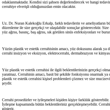
odaklanmaktadır. Kendisi sizi şahsen değerlendirecek ve hangi tedavi
cerrahiye elverişli olduğunuzdan emin olacaktır.
Uz. Dr. Nuran Kalekoğlu Erkalp, farklı tedavilerin ve ameliyatların bütü
düzenleme ile size gerçekçi ve ulaşılabilir sonuçlar gösterecektir. Size e
yüz ağrısı, basınç, baş ağrısı, sık görülen sinüs enfeksiyonları ve buru
Yüzün plastik ve estetik cerrahisinin amacı, yüz dokusunu alarak ya da
cerrahi insizyon ve eksizyon, elektrocerrahi, dermabrazyon ve kimya
Yüz plastik ve estetik cerrahisi ile ilgili beklentilerinizin gerçekçi o
yaratmaz. Cerrahinin amacı, basit bir şekilde fonksiyonu onarmak ya d
plastik ve estetik cerrahisi kişisel problemleri çözmez ve size muciz
şeydir.
Cerrahi prosedürler ve iyileşmeleri kişiden kişiye farklılık gösterebilir
İyileşme kapsamında bütün beklentileriniz gerçekleşmeyebilir. Cerrahi baş
gösterir.