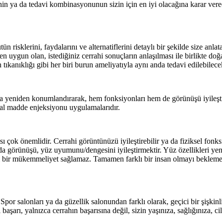
nin ya da tedavi kombinasyonunun sizin için en iyi olacağına karar vere
n risklerini, faydalarını ve alternatiflerini detaylı bir şekilde size anl
n uygun olan, istediğiniz cerrahi sonuçların anlaşılması ile birlikte doğal
n tıkanıklığı gibi her biri burun ameliyatıyla aynı anda tedavi edilebile
 yeniden konumlandırarak, hem fonksiyonları hem de görünüşü iyileştirme
sal madde enjeksiyonu uygulamalarıdır.
lması çok önemlidir. Cerrahi görüntünüzü iyileştirebilir ya da fiziksel fo
a görünüşü, yüz uyumunu/dengesini iyileştirmektir. Yüz özellikleri yen
evi bir mükemmeliyet sağlamaz. Tamamen farklı bir insan olmayı beklemem
. Spor salonları ya da güzellik salonundan farklı olarak, geçici bir şişkinl
arı, yalnızca cerrahın başarısına değil, sizin yaşınıza, sağlığınıza, cilt