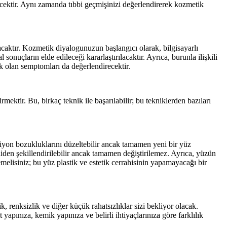
cektir. Aynı zamanda tıbbi geçmişinizi değerlendirerek kozmetik
atacaktır. Kozmetik diyalogunuzun başlangıcı olarak, bilgisayarlı
 sonuçların elde edileceği kararlaştırılacaktır. Ayrıca, burunla ilişkili
cek olan semptomları da değerlendirecektir.
ktir. Bu, birkaç teknik ile başarılabilir; bu tekniklerden bazıları
nksiyon bozukluklarını düzeltebilir ancak tamamen yeni bir yüz
iden şekillendirilebilir ancak tamamen değiştirilemez. Ayrıca, yüzün
elisiniz; bu yüz plastik ve estetik cerrahisinin yapamayacağı bir
ik, renksizlik ve diğer küçük rahatsızlıklar sizi bekliyor olacak.
 yapınıza, kemik yapınıza ve belirli ihtiyaçlarınıza göre farklılık