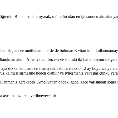
ğrenin. Bu talimatlara uyarak, mümkün olan en iyi sonucu almakta yardım
içeren ilaçları ve multivitaminlerde de bulunan E vitaminini kullanmamay
llanılmamalıdır. Ameliyattan önceki ve sonraki iki hafta boyunca sigara 
ya dikkat edilmeli ve ameliyattan sonra en az 6-12 ay boyunca yaralar
z kalması şişmesine neden olabilir ve iyileşmeniz yavaşlar çünkü yarala
a kullanmanız gerekecek. Ameliyattan önceki gece, gece yarısından sonra
za ayrılmanıza izin verilmeyecektir.