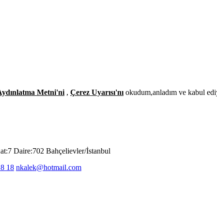
 Aydınlatma Metni'ni
,
Çerez Uyarısı'nı
okudum,anladım ve kabul ed
:7 Daire:702 Bahçelievler/İstanbul
18 18
nkalek@hotmail.com