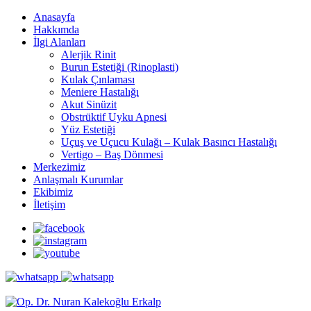
Anasayfa
Hakkımda
İlgi Alanları
Alerjik Rinit
Burun Estetiği (Rinoplasti)
Kulak Çınlaması
Meniere Hastalığı
Akut Sinüzit
Obstrüktif Uyku Apnesi
Yüz Estetiği
Uçuş ve Uçucu Kulağı – Kulak Basıncı Hastalığı
Vertigo – Baş Dönmesi
Merkezimiz
Anlaşmalı Kurumlar
Ekibimiz
İletişim