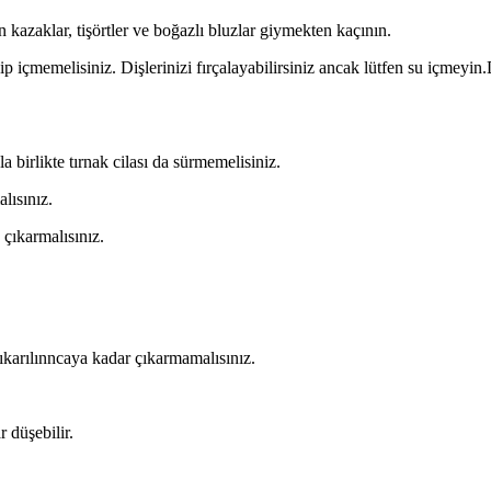
n kazaklar, tişörtler ve boğazlı bluzlar giymekten kaçının.
p içmemelisiniz. Dişlerinizi fırçalayabilirsiniz ancak lütfen su içmeyin.
irlikte tırnak cilası da sürmemelisiniz.
lısınız.
 çıkarmalısınız.
ıkarılınncaya kadar çıkarmamalısınız.
r düşebilir.