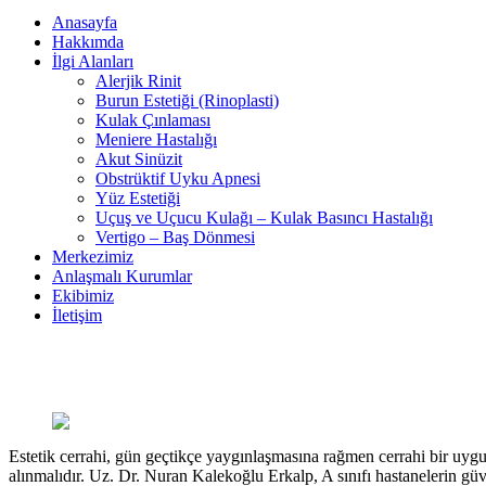
Anasayfa
Hakkımda
İlgi Alanları
Alerjik Rinit
Burun Estetiği (Rinoplasti)
Kulak Çınlaması
Meniere Hastalığı
Akut Sinüzit
Obstrüktif Uyku Apnesi
Yüz Estetiği
Uçuş ve Uçucu Kulağı – Kulak Basıncı Hastalığı
Vertigo – Baş Dönmesi
Merkezimiz
Anlaşmalı Kurumlar
Ekibimiz
İletişim
Estetik cerrahi, gün geçtikçe yaygınlaşmasına rağmen cerrahi bir uygu
alınmalıdır. Uz. Dr. Nuran Kalekoğlu Erkalp, A sınıfı hastanelerin güve