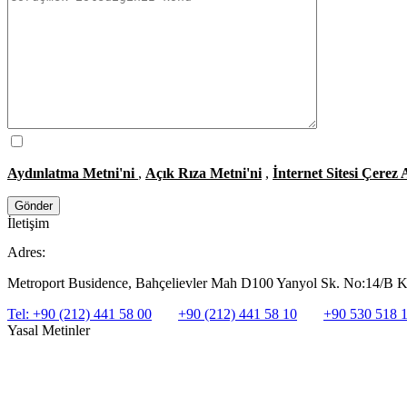
Aydınlatma Metni'ni
,
Açık Rıza Metni'ni
,
İnternet Sitesi Çerez
İletişim
Adres:
Metroport Busidence, Bahçelievler Mah D100 Yanyol Sk. No:14/B Kat
Tel: +90 (212) 441 58 00
+90 (212) 441 58 10
+90 530 518 
Yasal Metinler
Aydınlatma Metni
Açık Rıza Metni